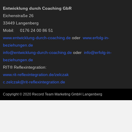
Entwicklung durch Coaching GbR
Eichenstraße 26
33449 Langenberg
Mobil: 0176 24 00 86 51
www.entwicklung-durch-coaching.de
oder
www.erfolg-in-
beziehungen.de
info@entwicklung-durch-coaching.de
oder
info@erfolg-in-
beziehungen.de
RIT® Reflexintegration:
www.rit-reflexintegration.de/zelczak
c.zelczak@rit-reflexintegration.de
Copyright © 2020 Record Team Marketing GmbH Langenberg